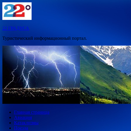
Перейти
к
содержимому
22 ГРАДУСА
Туристический информационный портал.
Главная страница
Авиация
Катаклизмы
Поезда