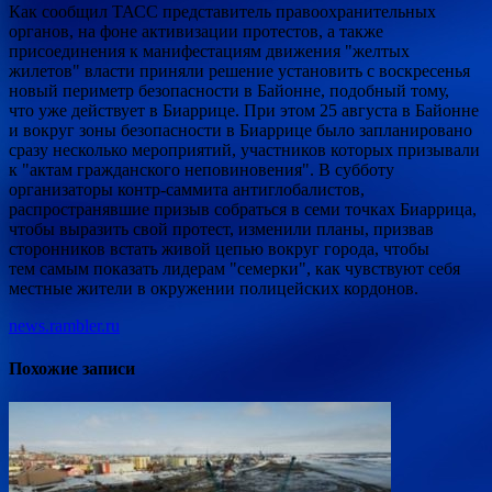
Как сообщил ТАСС представитель правоохранительных
органов, на фоне активизации протестов, а также
присоединения к манифестациям движения "желтых
жилетов" власти приняли решение установить с воскресенья
новый периметр безопасности в Байонне, подобный тому,
что уже действует в Биаррице. При этом 25 августа в Байонне
и вокруг зоны безопасности в Биаррице было запланировано
сразу несколько мероприятий, участников которых призывали
к "актам гражданского неповиновения". В субботу
организаторы контр-саммита антиглобалистов,
распространявшие призыв собраться в семи точках Биаррица,
чтобы выразить свой протест, изменили планы, призвав
сторонников встать живой цепью вокруг города, чтобы
тем самым показать лидерам "семерки", как чувствуют себя
местные жители в окружении полицейских кордонов.
news.rambler.ru
Похожие записи