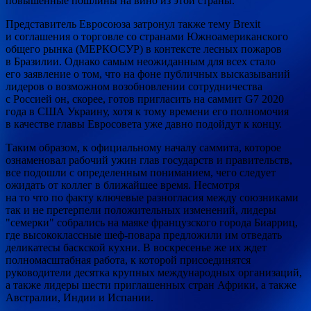
повышенные пошлины на вино из этой страны.
Представитель Евросоюза затронул также тему Brexit
и соглашения о торговле со странами Южноамериканского
общего рынка (МЕРКОСУР) в контексте лесных пожаров
в Бразилии. Однако самым неожиданным для всех стало
его заявление о том, что на фоне публичных высказываний
лидеров о возможном возобновлении сотрудничества
с Россией он, скорее, готов пригласить на саммит G7 2020
года в США Украину, хотя к тому времени его полномочия
в качестве главы Евросовета уже давно подойдут к концу.
Таким образом, к официальному началу саммита, которое
ознаменовал рабочий ужин глав государств и правительств,
все подошли с определенным пониманием, чего следует
ожидать от коллег в ближайшее время. Несмотря
на то что по факту ключевые разногласия между союзниками
так и не претерпели положительных изменений, лидеры
"семерки" собрались на маяке французского города Биарриц,
где высококлассные шеф-повара предложили им отведать
деликатесы баскской кухни. В воскресенье же их ждет
полномасштабная работа, к которой присоединятся
руководители десятка крупных международных организаций,
а также лидеры шести приглашенных стран Африки, а также
Австралии, Индии и Испании.