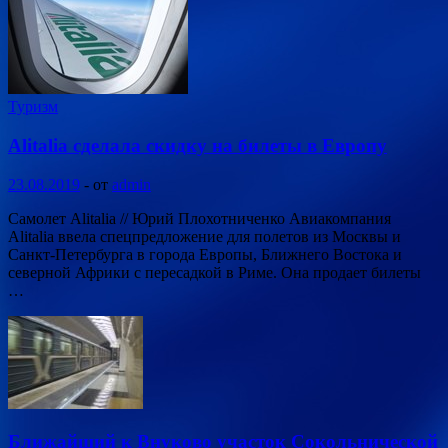
Туризм
Alitalia сделала скидку на билеты в Европу
23.08.2019
-
от
admin
Самолет Alitalia // Юрий Плохотниченко Авиакомпания
Alitalia ввела спецпредложение для полетов из Москвы и
Санкт-Петербурга в города Европы, Ближнего Востока и
северной Африки с пересадкой в Риме. Она продает билеты
…
Ближайший к Внуково участок Сокольнической