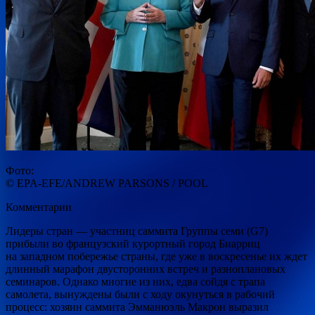
Фото:
© EPA-EFE/ANDREW PARSONS / POOL
Комментарии
Лидеры стран — участниц саммита Группы семи (G7)
прибыли во французский курортный город Биарриц
на западном побережье страны, где уже в воскресенье их ждет
длинный марафон двусторонних встреч и разноплановых
семинаров. Однако
многие из них, едва сойдя с трапа
самолета, вынуждены были с ходу окунуться в рабочий
процесс: хозяин саммита Эмманюэль Макрон выразил