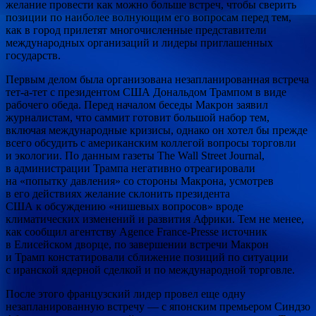
желание провести как можно больше встреч, чтобы сверить
позиции по наиболее волнующим его вопросам перед тем,
как в город прилетят многочисленные представители
международных организаций и лидеры приглашенных
государств.
Первым делом была организована незапланированная встреча
тет-а-тет с президентом США Дональдом Трампом в виде
рабочего обеда. Перед началом беседы Макрон заявил
журналистам, что саммит готовит большой набор тем,
включая международные кризисы, однако он хотел бы прежде
всего обсудить с американским коллегой вопросы торговли
и экологии. По данным газеты The Wall Street Journal,
в администрации Трампа негативно отреагировали
на «попытку давления» со стороны Макрона, усмотрев
в его действиях желание склонить президента
США к обсуждению «нишевых вопросов» вроде
климатических изменений и развития Африки. Тем не менее,
как сообщил агентству Agence France-Presse источник
в Елисейском дворце, по завершении встречи Макрон
и Трамп констатировали сближение позиций по ситуации
с иранской ядерной сделкой и по международной торговле.
После этого французский лидер провел еще одну
незапланированную встречу — с японским премьером Синдзо