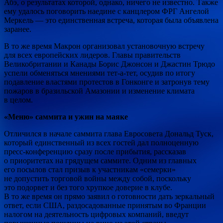
Абэ, о результатах которой, однако, ничего не известно. Также
ему удалось поговорить наедине с канцлером ФРГ Ангелой
Меркель — это единственная встреча, которая была объявлена
заранее.
В то же время Макрон организовал установочную встречу
для всех европейских лидеров. Главы правительств
Великобритании и Канады Борис Джонсон и Джастин Трюдо
успели обменяться мнениями тет-а-тет, осудив по итогу
подавление властями протестов в Гонконге и затронув тему
пожаров в бразильской Амазонии и изменение климата
в целом.
«Меню» саммита и ужин на маяке
Отличился в начале саммита глава Евросовета Дональд Туск,
который единственный из всех гостей дал полноценную
пресс-конференцию сразу после прибытия, рассказав
о приоритетах на грядущем саммите. Одним из главных
его посылов стал призыв к участникам «семерки»
не допустить торговой войны между собой, поскольку
это подорвет и без того хрупкое доверие в клубе.
В то же время он прямо заявил о готовности дать зеркальный
ответ, если США, раздосадованные принятым во Франции
налогом на деятельность цифровых компаний, введут