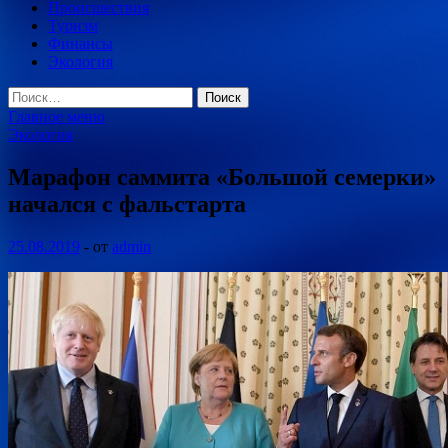
Происшествия
Туризм
Финансы
Экология
Найти:
Главное меню
Экология
Марафон саммита «Большой семерки»
начался с фальстарта
25.08.2019
-
от
admin