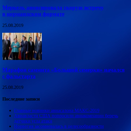
Меркель анонсировала скорую встречу
в нормандском формате
25.08.2019
Марафон саммита «Большой семерки» начался
с фальстарта
25.08.2019
Последние записи
Главные новинки авиасалона МАКС-2019
Авиавласти США попросили авиакомпании беречь
датчики угла атаки
Норвегия засомневалась в целесообразности