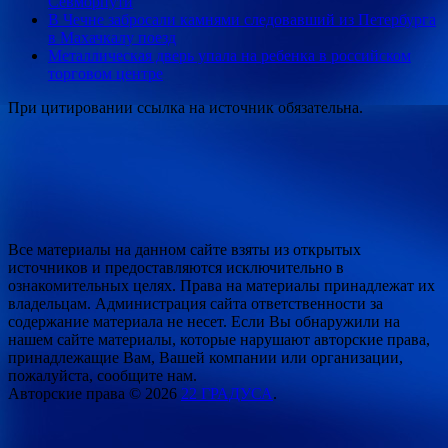
Севморпути
В Чечне забросали камнями следовавший из Петербурга
в Махачкалу поезд
Металлическая дверь упала на ребенка в российском
торговом центре
При цитировании ссылка на источник обязательна.
Все материалы на данном сайте взяты из открытых
источников и предоставляются исключительно в
ознакомительных целях. Права на материалы принадлежат их
владельцам. Администрация сайта ответственности за
содержание материала не несет. Если Вы обнаружили на
нашем сайте материалы, которые нарушают авторские права,
принадлежащие Вам, Вашей компании или организации,
пожалуйста, сообщите нам.
Авторские права © 2026
22 ГРАДУСА
.