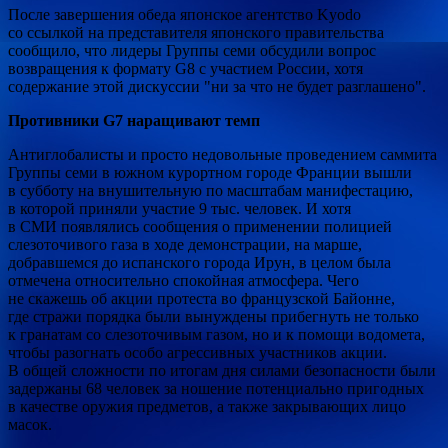
После завершения обеда японское агентство Kyodo
со ссылкой на представителя японского правительства
сообщило, что лидеры Группы семи обсудили вопрос
возвращения к формату G8 с участием России, хотя
содержание этой дискуссии "ни за что не будет разглашено".
Противники G7 наращивают темп
Антиглобалисты и просто недовольные проведением саммита
Группы семи в южном курортном городе Франции вышли
в субботу на внушительную по масштабам манифестацию,
в которой приняли участие 9 тыс. человек. И хотя
в СМИ появлялись сообщения о применении полицией
слезоточивого газа в ходе демонстрации, на марше,
добравшемся до испанского города Ирун, в целом была
отмечена относительно спокойная атмосфера. Чего
не скажешь об акции протеста во французской Байонне,
где стражи порядка были вынуждены прибегнуть не только
к гранатам со слезоточивым газом, но и к помощи водомета,
чтобы разогнать особо агрессивных участников акции.
В общей сложности по итогам дня силами безопасности были
задержаны 68 человек за ношение потенциально пригодных
в качестве оружия предметов, а также закрывающих лицо
масок.