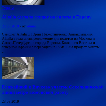
Туризм
Alitalia сделала скидку на билеты в Европу
23.08.2019
-
от
admin
Самолет Alitalia // Юрий Плохотниченко Авиакомпания
Alitalia ввела спецпредложение для полетов из Москвы и
Санкт-Петербурга в города Европы, Ближнего Востока и
северной Африки с пересадкой в Риме. Она продает билеты
…
Ближайший к Внуково участок Сокольнической
линии метро возобновил работу
23.08.2019