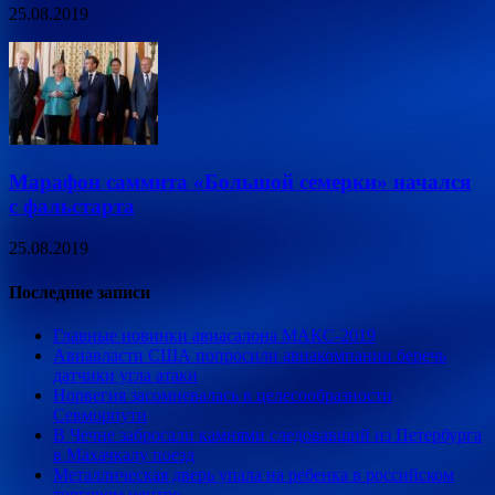
25.08.2019
Марафон саммита «Большой семерки» начался
с фальстарта
25.08.2019
Последние записи
Главные новинки авиасалона МАКС-2019
Авиавласти США попросили авиакомпании беречь
датчики угла атаки
Норвегия засомневалась в целесообразности
Севморпути
В Чечне забросали камнями следовавший из Петербурга
в Махачкалу поезд
Металлическая дверь упала на ребенка в российском
торговом центре