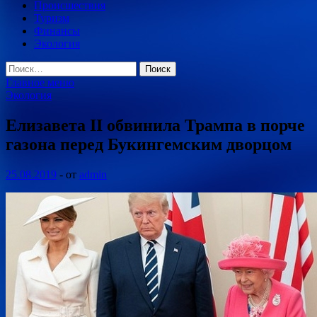
Происшествия
Туризм
Финансы
Экология
Найти:
Главное меню
Экология
Елизавета II обвинила Трампа в порче
газона перед Букингемским дворцом
25.08.2019
-
от
admin