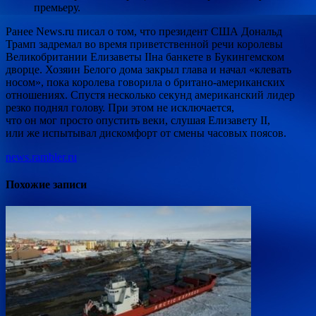
премьеру.
Ранее News.ru писал о том, что президент США Дональд
Трамп задремал во время приветственной речи королевы
Великобритании Елизаветы IIна банкете в Букингемском
дворце. Хозяин Белого дома закрыл глава и начал «клевать
носом», пока королева говорила о британо-американских
отношениях. Спустя несколько секунд американский лидер
резко поднял голову. При этом не исключается,
что он мог просто опустить веки, слушая Елизавету II,
или же испытывал дискомфорт от смены часовых поясов.
news.rambler.ru
Похожие записи