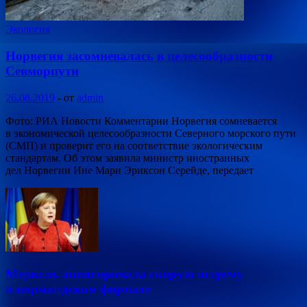
Экология
Норвегия засомневалась в целесообразности
Севморпути
26.08.2019
-
от
admin
Фото: РИА Новости Комментарии Норвегия сомневается
в экономической целесообразности Северного морского пути
(СМП) и проверит его на соответствие экологическим
стандартам. Об этом заявила министр иностранных
дел Норвегии Ине Мари Эриксон Серейде, передает
Меркель анонсировала скорую встречу
в нормандском формате