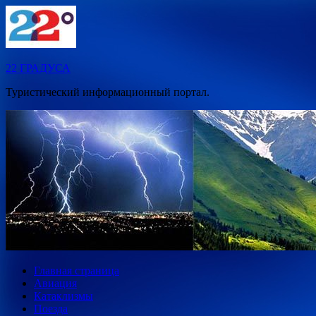
Перейти
к
содержимому
22 ГРАДУСА
Туристический информационный портал.
Главная страница
Авиация
Катаклизмы
Поезда