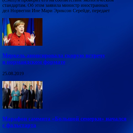
стандартам. Об этом заявила министр иностранных
дел Норвегии Ине Мари Эриксон Серейде, передает
Меркель анонсировала скорую встречу
в нормандском формате
25.08.2019
Марафон саммита «Большой семерки» начался
с фальстарта