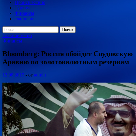
Происшествия
Туризм
Финансы
Экология
Найти:
Главное меню
Финансы
Bloomberg: Россия обойдет Саудовскую
Аравию по золотовалютным резервам
12.08.2019
-
от
admin