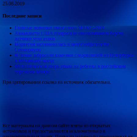
25.08.2019
Последние записи
Главные новинки авиасалона МАКС-2019
Авиавласти США попросили авиакомпании беречь
датчики угла атаки
Норвегия засомневалась в целесообразности
Севморпути
В Чечне забросали камнями следовавший из Петербурга
в Махачкалу поезд
Металлическая дверь упала на ребенка в российском
торговом центре
При цитировании ссылка на источник обязательна.
Все материалы на данном сайте взяты из открытых
источников и предоставляются исключительно в
ознакомительных целях. Права на материалы принадлежат их