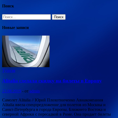
Поиск
Найти:
Новые записи
Туризм
Alitalia сделала скидку на билеты в Европу
23.08.2019
-
от
admin
Самолет Alitalia // Юрий Плохотниченко Авиакомпания
Alitalia ввела спецпредложение для полетов из Москвы и
Санкт-Петербурга в города Европы, Ближнего Востока и
северной Африки с пересадкой в Риме. Она продает билеты