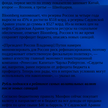
фонда, первое место по этому показателю занимает Китай,
второе — Япония, а третье — Швейцария.
Bloomberg напоминает, что резервы России за четыре года
выросли на 45% и достигли $518 млрд, а резервы Саудовской
Аравии упали до суммы в $527 млрд. Из-за низких цен на
нефть Саудовская Аравия тратила ресурсы на социальное
обеспечение, отмечает Bloomberg. Россия в то же время
сохраняет профицит бюджета, опасаясь новых санкций.
«[Президент России Владимир] Путин намерен
минимизировать для России риск рефинансирования, поэтому
поддерживает ответственную фискальную политику», —
заявил агентству главный экономист инвестиционной
компании «Ренессанс Капитал» Чарльз Робертсон. «Саудиты
же, напротив, ранее перешли от дефицита бюджета к
профициту. Теперь они рады, что в непростых условиях могут
использовать эти накопления», — указал он.
Рубль поднялся в рейтинге самых волатильных валют
после новых санкций
Согласно бюджетному правилу, Минфин сейчас покупает
валюту и направляет ее в бюджет на все доходы от продажи
нефти по цене свыше $40 за баррель. У Саудовской Аравии