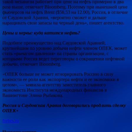
такой механизм работает при цене на нефть примерно в два
раза выше, отмечает Bloomberg. Поэтому при нынешней цене
фьючерсов на нефть Brent ($58,53 на 12.00), Россия, в отличие
от Саудовской Аравии, «вероятно сможет и дальше
наращивать свои запасы на черный день», пишет агентство.
Цены и нервы: куда катится нефть?
Подобное преимущество над Саудовской Аравией,
крупнейшим по уровню добычи нефти членом ОПЕК, может
стать «рычагом давления» на страны организации, с
которыми Россия ведет переговоры о сокращении нефтяной
добычи, отмечает Bloomberg.
«ОПЕК больше не может игнорировать Россию в силу
важности ее роли как экспортера нефти и ее экономики в
целом», — заявила агентству заместитель главного
экономиста Института международных финансов в
Вашингтоне Элина Рыбакова.
Россия и Саудовская Аравия договорились продлить сделку
ОПЕК+
forbes.ru