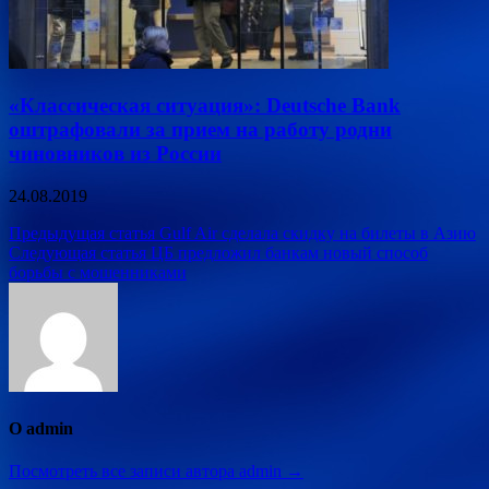
«Классическая ситуация»: Deutsche Bank
оштрафовали за прием на работу родни
чиновников из России
24.08.2019
Навигация
Предыдущая статья
Gulf Air сделала скидку на билеты в Азию
Следующая статья
ЦБ предложил банкам новый способ
по
борьбы с мошенниками
записям
О admin
Посмотреть все записи автора admin →