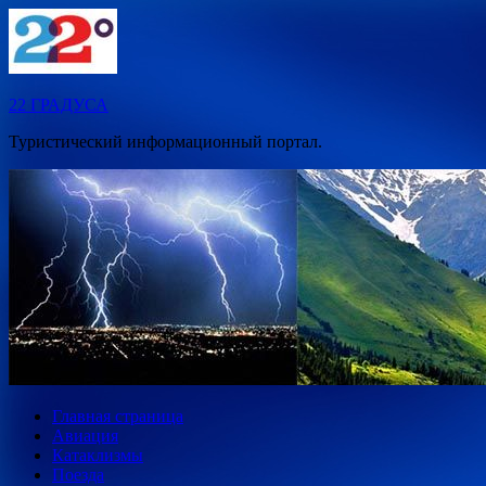
Перейти
к
содержимому
22 ГРАДУСА
Туристический информационный портал.
Главная страница
Авиация
Катаклизмы
Поезда