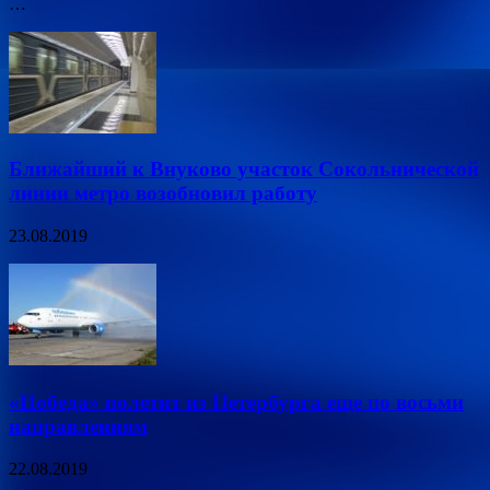
…
Ближайший к Внуково участок Сокольнической
линии метро возобновил работу
23.08.2019
«Победа» полетит из Петербурга еще по восьми
направлениям
22.08.2019