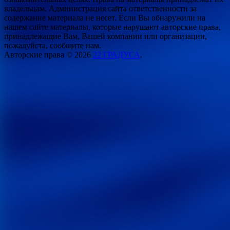
владельцам. Администрация сайта ответственности за
содержание материала не несет. Если Вы обнаружили на
нашем сайте материалы, которые нарушают авторские права,
принадлежащие Вам, Вашей компании или организации,
пожалуйста, сообщите нам.
Авторские права © 2026
22 ГРАДУСА
.