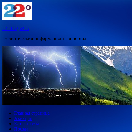
Перейти
к
содержимому
22 ГРАДУСА
Туристический информационный портал.
Главная страница
Авиация
Катаклизмы
Поезда