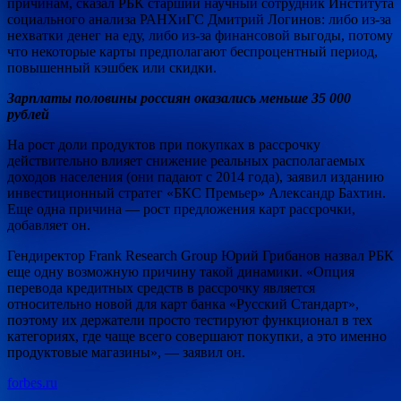
причинам, сказал РБК старший научный сотрудник Института
социального анализа РАНХиГС Дмитрий Логинов: либо из-за
нехватки денег на еду, либо из-за финансовой выгоды, потому
что некоторые карты предполагают беспроцентный период,
повышенный кэшбек или скидки.
Зарплаты половины россиян оказались меньше 35 000
рублей
На рост доли продуктов при покупках в рассрочку
действительно влияет снижение реальных располагаемых
доходов населения (они падают с 2014 года), заявил изданию
инвестиционный стратег «БКС Премьер» Александр Бахтин.
Еще одна причина — рост предложения карт рассрочки,
добавляет он.
Гендиректор Frank Research Group Юрий Грибанов назвал РБК
еще одну возможную причину такой динамики. «Опция
перевода кредитных средств в рассрочку является
относительно новой для карт банка «Русский Стандарт»,
поэтому их держатели просто тестируют функционал в тех
категориях, где чаще всего совершают покупки, а это именно
продуктовые магазины», — заявил он.
forbes.ru