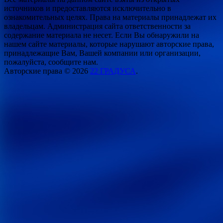
источников и предоставляются исключительно в
ознакомительных целях. Права на материалы принадлежат их
владельцам. Администрация сайта ответственности за
содержание материала не несет. Если Вы обнаружили на
нашем сайте материалы, которые нарушают авторские права,
принадлежащие Вам, Вашей компании или организации,
пожалуйста, сообщите нам.
Авторские права © 2026
22 ГРАДУСА
.