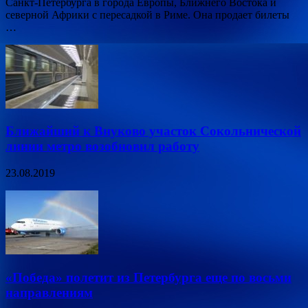
Санкт-Петербурга в города Европы, Ближнего Востока и
северной Африки с пересадкой в Риме. Она продает билеты
…
Ближайший к Внуково участок Сокольнической
линии метро возобновил работу
23.08.2019
«Победа» полетит из Петербурга еще по восьми
направлениям