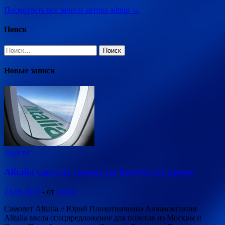
Посмотреть все записи автора admin →
Поиск
Найти:
Новые записи
Туризм
Alitalia сделала скидку на билеты в Европу
23.08.2019
-
от
admin
Самолет Alitalia // Юрий Плохотниченко Авиакомпания
Alitalia ввела спецпредложение для полетов из Москвы и