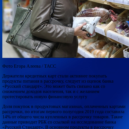
Фото Егора Алеева / ТАСС
Держатели кредитных карт стали активнее покупать
продукты питания в рассрочку, следует из оценок банка
«Русский стандарт». Это может быть связано как со
снижением доходов населения, так и с желанием
протестировать новую финансовую
услугу
Доля покупок в продуктовых магазинах, оплаченных картами
рассрочки, по итогам первого полугодия 2019 года составила
14% от общего числа купленных в рассрочку товаров. Такие
данные приводит РБК со ссылкой на исследование банка
«Русский Стандарт». В основном продукты в рассрочку