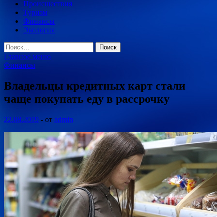
Происшествия
Туризм
Финансы
Экология
Найти:
Главное меню
Финансы
Владельцы кредитных карт стали
чаще покупать еду в рассрочку
22.08.2019
-
от
admin