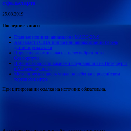
с фальстарта
25.08.2019
Последние записи
Главные новинки авиасалона МАКС-2019
Авиавласти США попросили авиакомпании беречь
датчики угла атаки
Норвегия засомневалась в целесообразности
Севморпути
В Чечне забросали камнями следовавший из Петербурга
в Махачкалу поезд
Металлическая дверь упала на ребенка в российском
торговом центре
При цитировании ссылка на источник обязательна.
Все материалы на данном сайте взяты из открытых