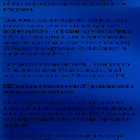
приобретаются в крупных торговых сетях, пишут авторы
исследования.
Таким образом, категория «фудретейл» поднялась с пятой
позиции самых востребованных товаров, купленных в
рассрочку, на вторую — в прошлом году ее доля составляла
9,3%. Чаще, чем продукты питания, россияне оплачивают
картами рассрочки только бытовую технику и электронику
(28,3% рассрочек по картам банка «Русский Стандарт» за
первые шесть месяцев 2019-го).
Третье место в списке занимает мебель — на нее пришлись
11% рассрочек по картам «Русского Стандарта». За ней
следуют туристические услуги (9,9%) и авиабилеты (9%).
ВШЭ сообщила о близости почти 20% российских семей к
маргинализации из-за бедности
При этом «Русский стандарт» входит в топ-5 кредитных
организаций по выдаче кредитных карт (расчеты сделаны на
основе динамики по его картам), пишет РБК. А опережающие
его по этому показателю банки сейчас карт с рассрочкой не
выпускают.
Люди покупают продукты питания в рассрочку по двум