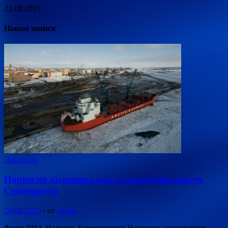
22.08.2019
Новые записи
Экология
Норвегия засомневалась в целесообразности
Севморпути
26.08.2019
-
от
admin
Фото: РИА Новости Комментарии Норвегия сомневается