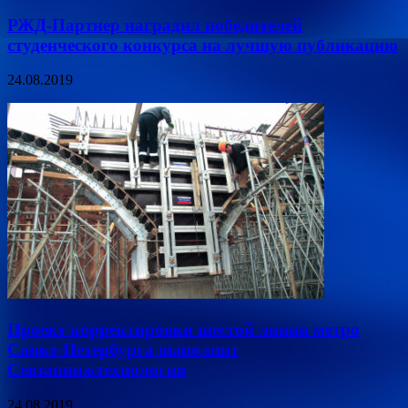
РЖД-Партнер наградил победителей
студенческого конкурса на лучшую публикацию
24.08.2019
Проект корректировки шестой линии метро
Санкт-Петербурга выполнит
Севзапинжтехнология
24.08.2019