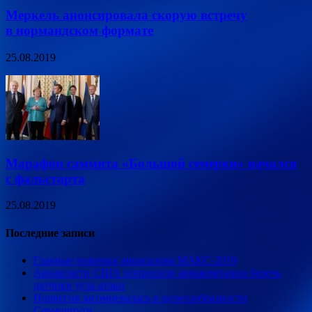
Меркель анонсировала скорую встречу
в нормандском формате
25.08.2019
Марафон саммита «Большой семерки» начался
с фальстарта
25.08.2019
Последние записи
Главные новинки авиасалона МАКС-2019
Авиавласти США попросили авиакомпании беречь
датчики угла атаки
Норвегия засомневалась в целесообразности
Севморпути