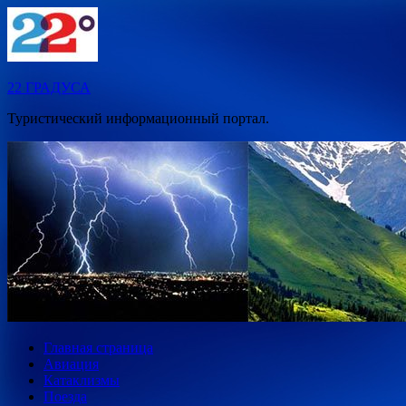
Перейти
к
содержимому
22 ГРАДУСА
Туристический информационный портал.
Главная страница
Авиация
Катаклизмы
Поезда