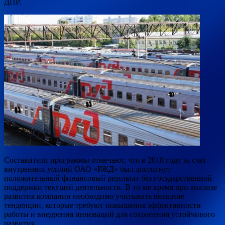
ДПР.
Составители программы отмечают, что в 2018 году за счет
внутренних усилий ОАО «РЖД» был достигнут
положительный финансовый результат без государственной
поддержки текущей деятельности. В то же время при анализе
развития компании необходимо учитывать внешние
тенденции, которые требуют повышения эффективности
работы и внедрения инноваций для сохранения устойчивого
развития.