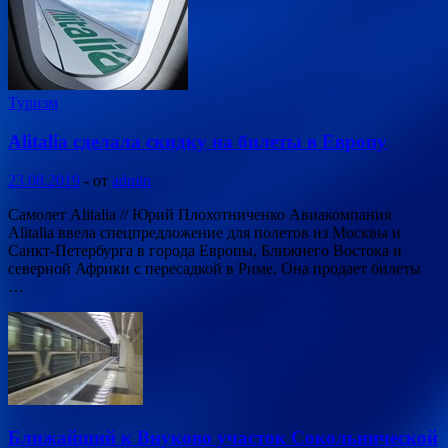
Туризм
Alitalia сделала скидку на билеты в Европу
23.08.2019
-
от
admin
Самолет Alitalia // Юрий Плохотниченко Авиакомпания
Alitalia ввела спецпредложение для полетов из Москвы и
Санкт-Петербурга в города Европы, Ближнего Востока и
северной Африки с пересадкой в Риме. Она продает билеты
…
Ближайший к Внуково участок Сокольнической