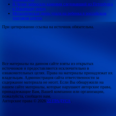
В Чечне забросали камнями следовавший из Петербурга
в Махачкалу поезд
Металлическая дверь упала на ребенка в российском
торговом центре
При цитировании ссылка на источник обязательна.
Все материалы на данном сайте взяты из открытых
источников и предоставляются исключительно в
ознакомительных целях. Права на материалы принадлежат их
владельцам. Администрация сайта ответственности за
содержание материала не несет. Если Вы обнаружили на
нашем сайте материалы, которые нарушают авторские права,
принадлежащие Вам, Вашей компании или организации,
пожалуйста, сообщите нам.
Авторские права © 2026
22 ГРАДУСА
.