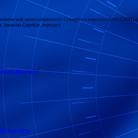
мической целесообразности Северного морского пути (СМП) и п
 Эриксон Серейде, передает
дском формате
фальстарта