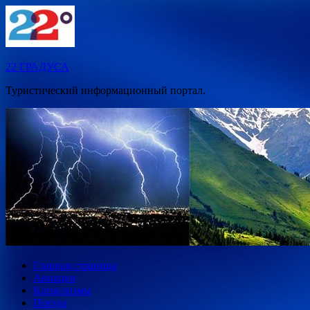
Перейти
к
содержимому
22 ГРАДУСА
Туристический информационный портал.
Главная страница
Авиация
Катаклизмы
Поезда