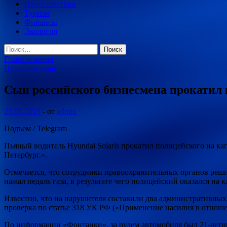
Происшествия
Туризм
Финансы
Экология
Найти:
Главное меню
Происшествия
Сын российского бизнесмена прокатил п
25.08.2019
-
от
admin
Подъем / Telegram
Пьяный водитель Hyundai Solaris прокатил полицейского на к
Петербург.».
Отмечается, что сотрудники правоохранительных органов реш
нажал педаль газа, в результате чего полицейский оказался на 
Известно, что на нарушителя составили два административных
проверка по статье 318 УК РФ («Применение насилия в отноше
По информации «Фонтанки», за рулем автомобиля был 21-летни