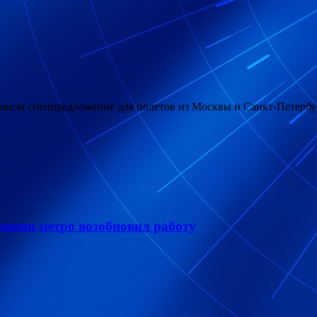
a ввела спецпредложение для полетов из Москвы и Санкт-Петерб
инии метро возобновил работу