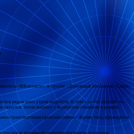
о
появилось «ВКонтакте», в группе «Дорожный инспектор. Санкт-
ося рядом рано утром водителя. В ответ на эту просьбу он
ель скрылся. Затем машину с водителем объявили в розыск.
орожно-транспортным происшествием». Кроме того, проводится
естен после неудачной попытки построить технопарк