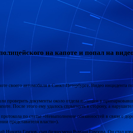
олицейского на капоте и попал на виде
апоте своего автомобиля в Санкт-Петербурге. Видео инцидента 
или проверить
документы около отдела полиции у припарковавшег
капоте. После этого ему удалось спрыгнуть в сторону, а нарушит
 протокола по статье «Невыполнение обязанностей в связи с д
нии представителя власти»).
й Никита Гамзов, сын бизнесмена Романа Гамзова. Он стал изв