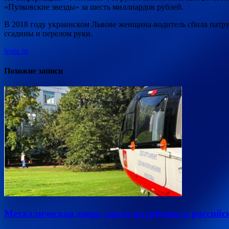
«Пулковские звезды» за шесть миллиардов рублей.
В 2018 году украинском Львове женщина-водитель сбила патру
ссадины и перелом руки.
lenta.ru
Похожие записи
Металлическая дверь упала на ребенка в российс