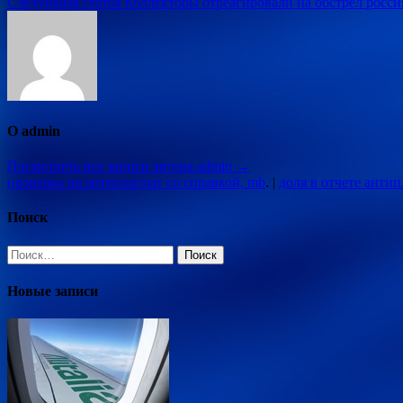
Следующая статья
Коллекторы отреагировали на обстрел росси
по
записям
О admin
Посмотреть все записи автора admin →
проверка на антиплагиат со справкой, mb
. |
доля в отчете антип
Поиск
Найти:
Новые записи