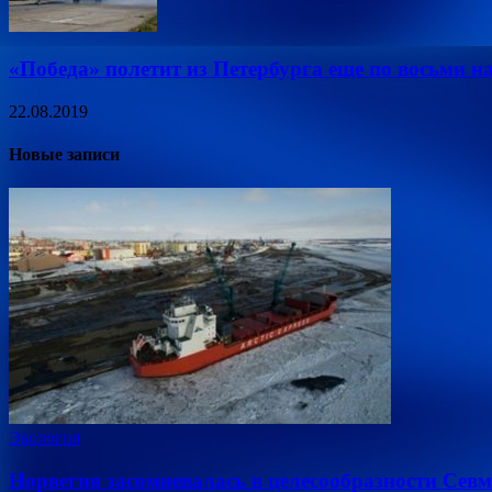
«Победа» полетит из Петербурга еще по восьми 
22.08.2019
Новые записи
Экология
Норвегия засомневалась в целесообразности Сев