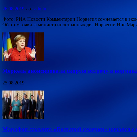
26.08.2019
-
от
admin
Фото: РИА Новости Комментарии Норвегия сомневается в эконо
Об этом заявила министр иностранных дел Норвегии Ине Мари
Меркель анонсировала скорую встречу в норман
25.08.2019
Марафон саммита «Большой семерки» начался с 