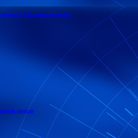
рбурга в Махачкалу поезд
нями поезде