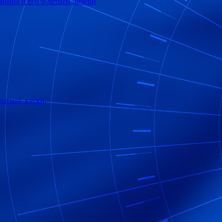
янина и его 9-летней дочери
лагиат, куски
.