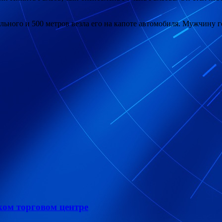
льного и 500 метров везла его на капоте автомобиля. Мужчину 
ком торговом центре