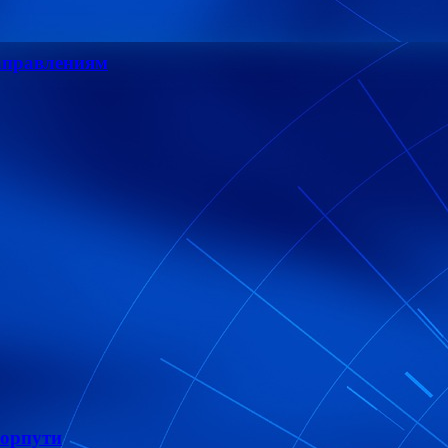
направлениям
морпути