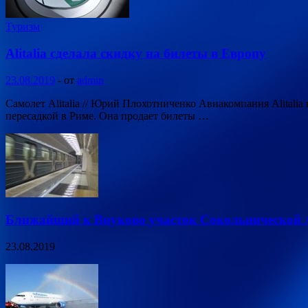
Туризм
Alitalia сделала скидку на билеты в Европу
23.08.2019
-
от
admin
Самолет Alitalia // Юрий Плохотниченко Авиакомпания Alitali
пересадкой в Риме. Она продает билеты …
Ближайший к Внуково участок Сокольнической л
23.08.2019