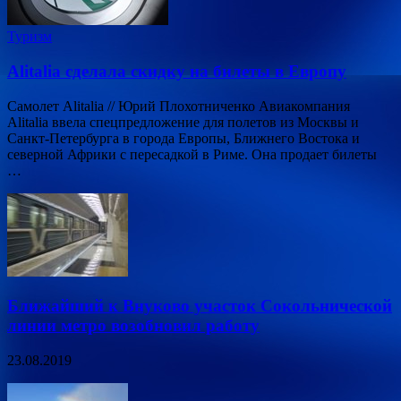
Туризм
Alitalia сделала скидку на билеты в Европу
Самолет Alitalia // Юрий Плохотниченко Авиакомпания
Alitalia ввела спецпредложение для полетов из Москвы и
Санкт-Петербурга в города Европы, Ближнего Востока и
северной Африки с пересадкой в Риме. Она продает билеты
…
Ближайший к Внуково участок Сокольнической
линии метро возобновил работу
23.08.2019