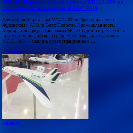
ФОТО: Перспективный самолет МС-21-300 на
статической экспозиции МАКС-2019
Для мировой премьеры МС-21-300 выбран авиасалон в
Жуковском :: ATO.ru Теги: Новости, Промышленность,
Корпорация Иркут, Программа МС-21 Один из трех летных
прототипов российского среднемагистрального самолета
МС-21-300 — машина с регистрационным …
Подробнее
Авиация