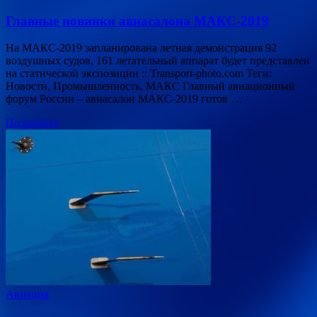
Главные новинки авиасалона МАКС-2019
На МАКС-2019 запланирована летная демонстрация 92
воздушных судов, 161 летательный аппарат будет представлен
на статической экспозиции :: Transport-photo.com Теги:
Новости, Промышленность, МАКС Главный авиационный
форум России – авиасалон МАКС-2019 готов …
Подробнее
Авиация