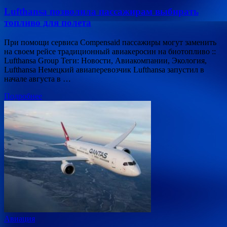
Lufthansa позволила пассажирам выбирать
топливо для полета
При помощи сервиса Compensaid пассажиры могут заменить
на своем рейсе традиционный авиакеросин на биотопливо ::
Lufthansa Group Теги: Новости, Авиакомпании, Экология,
Lufthansa Немецкий авиаперевозчик Lufthansa запустил в
начале августа в …
Подробнее
Авиация