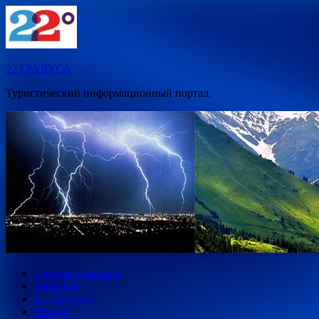
Перейти
к
содержимому
22 ГРАДУСА
Туристический информационный портал.
Главная страница
Авиация
Катаклизмы
Поезда