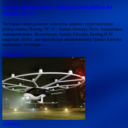
Qantas протестирует сверхдальние рейсы на
Boeing 787-9
Тестовые сверхдальние перелеты заменят перегоночные
рейсы новых Boeing 787-9 :: Qantas Airways Теги: Аналитика,
Авиакомпании, Испытания, Qantas Airways, Boeing В IV
квартале 2019 г. австралийская авиакомпания Qantas Airways
выполнит тестовые …
Подробнее
Авиация