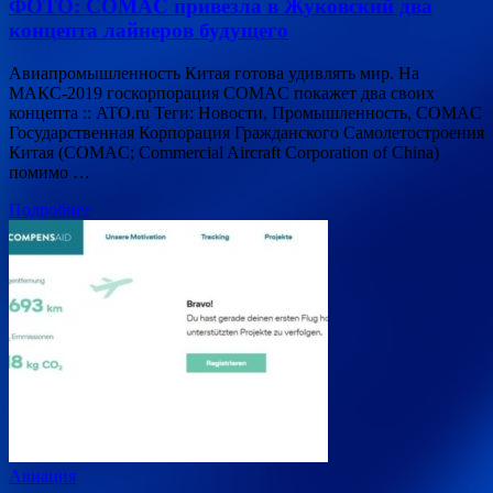
ФОТО: COMAC привезла в Жуковский два
концепта лайнеров будущего
Авиапромышленность Китая готова удивлять мир. На
МАКС-2019 госкорпорация COMAC покажет два своих
концепта :: ATO.ru Теги: Новости, Промышленность, СOMAC
Государственная Корпорация Гражданского Самолетостроения
Китая (COMAC; Commercial Aircraft Corporation of China)
помимо …
Подробнее
Авиация