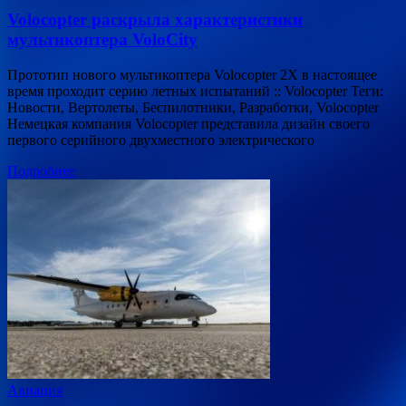
Volocopter раскрыла характеристики
мультикоптера VoloCity
Прототип нового мультикоптера Volocopter 2X в настоящее
время проходит серию летных испытаний :: Volocopter Теги:
Новости, Вертолеты, Беспилотники, Разработки, Volocopter
Немецкая компания Volocopter представила дизайн своего
первого серийного двухместного электрического
Подробнее
Авиация