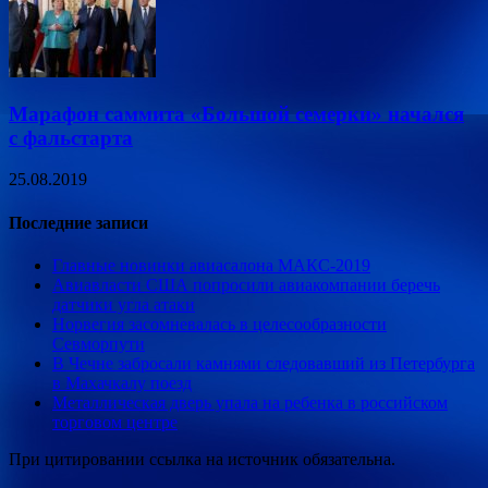
Марафон саммита «Большой семерки» начался
с фальстарта
25.08.2019
Последние записи
Главные новинки авиасалона МАКС-2019
Авиавласти США попросили авиакомпании беречь
датчики угла атаки
Норвегия засомневалась в целесообразности
Севморпути
В Чечне забросали камнями следовавший из Петербурга
в Махачкалу поезд
Металлическая дверь упала на ребенка в российском
торговом центре
При цитировании ссылка на источник обязательна.