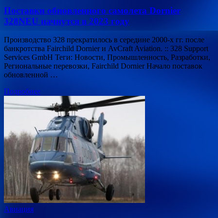
Поставки обновленного самолета Dornier
328NEU начнутся в 2023 году
Производство 328 прекратилось в середине 2000-х гг. после
банкротства Fairchild Dornier и AvCraft Aviation. :: 328 Support
Services GmbH Теги: Новости, Промышленность, Разработки,
Региональные перевозки, Fairchild Dornier Начало поставок
обновленной …
Подробнее
Авиация